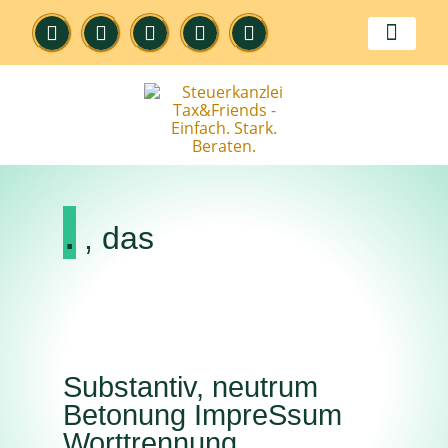
Digitale Kanzlei
.
, das
Substantiv, neutrum
Betonung ImpreSsum
Worttrennung