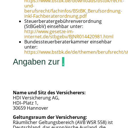
https://www.bstbk.de/downloads/bstbk/recht-
und-
berufsrecht/fachinfos/BStBK_Berufsordnung-
inkl-Fachberaterordnung.pdf
Steuerberatergebührenverordnung
(StBGebV) einsehbar unter:
http://www.gesetze-im-
internet.de/stbgebv/BJNR014420981.html
Bundessteuerberaterkammer einsehbar
unter:
https://www.bstbk.de/de/themen/berufsrecht/s
Angaben zur
.
Name und Sitz des Versicherers:
HDI Versicherung AG,
HDI–Platz 1,
30659 Hannover
Geltungsraum der Versicherung:
Räumlicher Geltungsbereich (AVB WSR 558) ist
Deutschland, das europäische Ausland, die