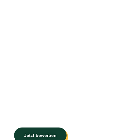
Substantiv, m/w/d
Mit/ar/bei/ter/in Fi/nanz/buch/hal/tung
Mitarbeitende, die in einem
Unternehmen beschäftigt sind und
sich dort um den Bestandteil des
betrieblichen Rechnungswesens, der
den außerbetrieblichen Werteverkehr
erfasst, kümmern.
Mitarbeitende, die in unserer
Steuerkanzlei vertrauensvoll und
gewissenhaft mit dem Schwerpunkt
Erstellen von Finanzbuchhaltungen
unterstützen.
Jetzt bewerben