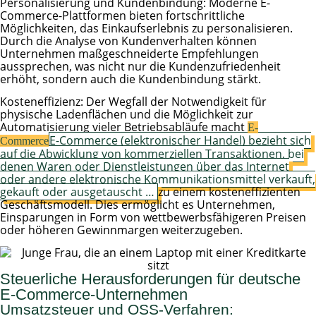
Personalisierung und Kundenbindung: Moderne E-
Commerce-Plattformen bieten fortschrittliche
Möglichkeiten, das Einkaufserlebnis zu personalisieren.
Durch die Analyse von Kundenverhalten können
Unternehmen maßgeschneiderte Empfehlungen
aussprechen, was nicht nur die Kundenzufriedenheit
erhöht, sondern auch die Kundenbindung stärkt.
Kosteneffizienz: Der Wegfall der Notwendigkeit für
physische Ladenflächen und die Möglichkeit zur
Automatisierung vieler Betriebsabläufe macht
E-
E-Commerce (elektronischer Handel) bezieht sich
Commerce
auf die Abwicklung von kommerziellen Transaktionen, bei
denen Waren oder Dienstleistungen über das Internet
oder andere elektronische Kommunikationsmittel verkauft,
gekauft oder ausgetauscht …
zu einem kosteneffizienten
Geschäftsmodell. Dies ermöglicht es Unternehmen,
Einsparungen in Form von wettbewerbsfähigeren Preisen
oder höheren Gewinnmargen weiterzugeben.
Steuerliche Herausforderungen für deutsche
E-Commerce-Unternehmen
Umsatzsteuer und OSS-Verfahren: