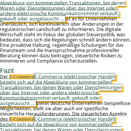
Abwicklung von kommerziellen Transaktionen, bei denen
Waren oder Dienstleistungen über das Internet oder
andere elektronische Kommunikationsmittel verkauft,
gekauft oder ausgetauscht …
ist es für Unternehmen
unerlässlich, sich kontinuierlich über Änderungen in der
regulatorischen Landschaft zu informieren. Die digitale
Wirtschaft steht im Fokus der globalen Steuerpolitik, was
bedeutet, dass sich die Regelungen schnell ändern können.
Eine proaktive Haltung, regelmäßige Schulungen für das
Finanzteam und die Inanspruchnahme professioneller
Beratung können dazu beitragen, steuerliche Risiken zu
minimieren und Compliance sicherzustellen.
Fazit
Der
E-Commerce (elektronischer Handel)
E-Commerce
bezieht sich auf die Abwicklung von kommerziellen
Transaktionen, bei denen Waren oder Dienstleistungen
über das Internet oder andere elektronische
Kommunikationsmittel verkauft, gekauft oder
ausgetauscht …
bietet deutsche Unternehmen beispiellose
Möglichkeiten, stellt sie aber auch vor spezifische
steuerliche Herausforderungen. Die steuerlichen Aspekte
des
E-Commerce (elektronischer Handel)
E-Commerce
bezieht sich auf die Abwicklung von kommerziellen
Transaktionen, bei denen Waren oder Dienstleistungen