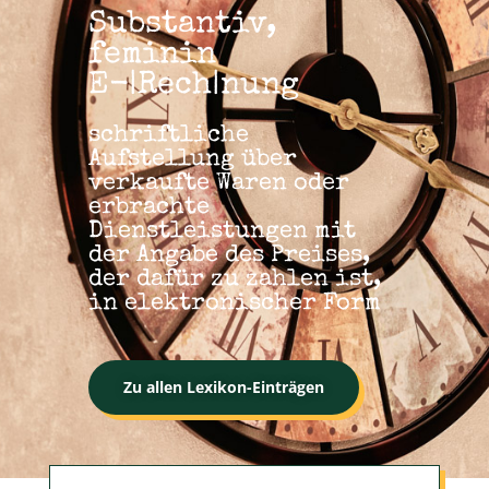
Substantiv,
feminin
E-|Rech|nung
schriftliche
Aufstellung über
verkaufte Waren oder
erbrachte
Dienstleistungen mit
der Angabe des Preises,
der dafür zu zahlen ist,
in elektronischer Form
Zu allen Lexikon-Einträgen