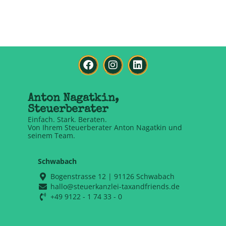
Anton Nagatkin,
Steuerberater
Einfach. Stark. Beraten.
Von Ihrem Steuerberater Anton Nagatkin und
seinem Team.
Schwabach
Bogenstrasse 12 | 91126 Schwabach
hallo@steuerkanzlei-taxandfriends.de
+49 9122 - 1 74 33 - 0